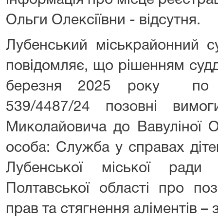
інформація про місце реєстраці
Ольги Олексіївни - відсутня.
Лубенський міськрайонний су
повідомляє, що рішенням судд
березня 2025 року по ц
539/4487/24 позовні вимо
Миколайовича до Вавуліної О
особа: Служба у справах діте
Лубенської міської ради
Полтавської області про поз
прав та стягнення аліментів –