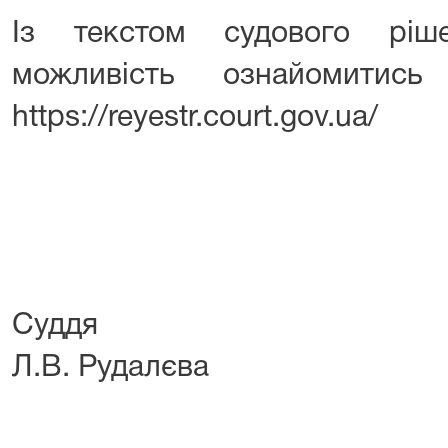
Із текстом судового ріш
можливість ознайомитис
https://reyestr.court.gov.ua/
Су
Л.В. Рудалєва