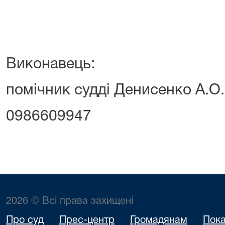
Виконавець:
помічник судді Денисенко А.О.
0986609947
2026 © Всі права захищені
Про суд
Прес-центр
Громадянам
Пока