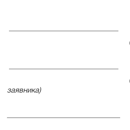
Олександру 
_____________________________
_____________________________
заявника)
______________________________