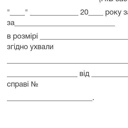
"____" _____________ 20____ року 
за___________________________
в розмірі _______________________
згідно ухвали
________________________________
___________________ від _________
справі №
_______________________.