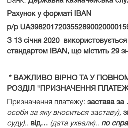
Банк:
Державна казначейська служ
Рахунок у форматі IBAN
р/р UA39820172035528900200001
З
13 січня 2020 використовується
стандартом IBAN, що містить 29 зн
* ВАЖЛИВО ВІРНО ТА У ПОВНО
РОЗДІЛ "ПРИЗНАЧЕННЯ ПЛАТЕЖ
Призначення платежу:
застава за 
особи за яку вноситься заставу),
з
суду)..
від…
(дата ухвали)..
по спр