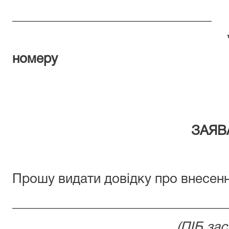
______________________________
номеру
телефону є об
ЗАЯВ
Прошу видати довідку про внесенн
________________________________
(ПІБ за